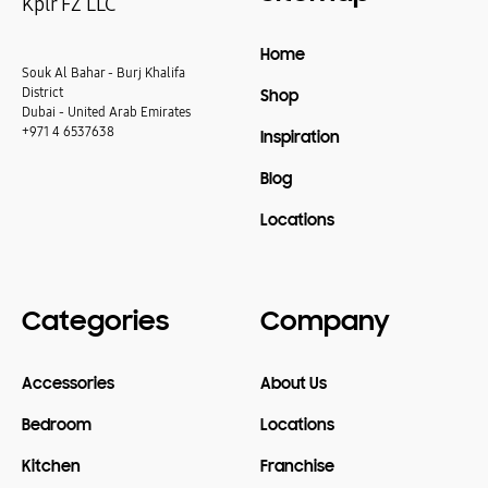
Kplr FZ LLC
Home
Souk Al Bahar - Burj Khalifa
District
Shop
Dubai - United Arab Emirates
+971 4 6537638
Inspiration
Blog
Locations
Categories
Company
Accessories
About Us
Bedroom
Locations
Kitchen
Franchise